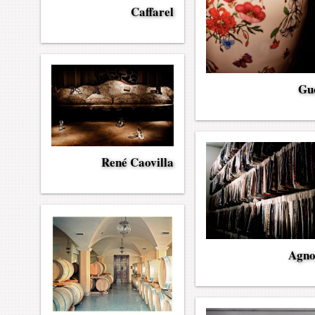
Caffarel
Gu
René Caovilla
Agno