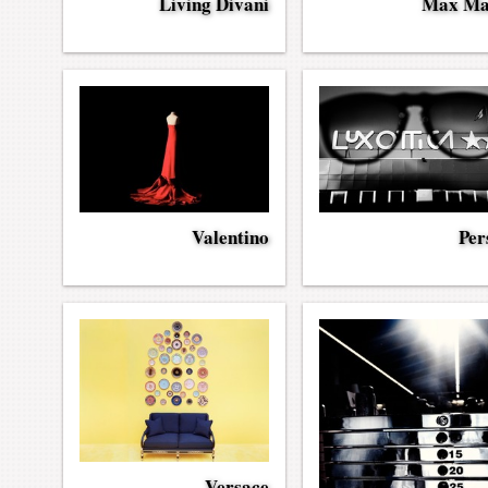
Max Ma
Living Divani
Valentino
Per
Versace