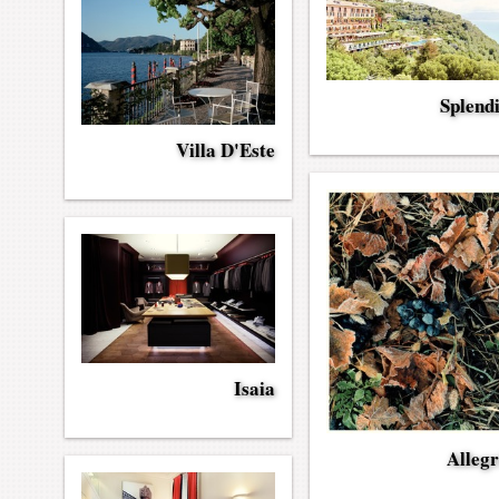
Splend
Villa D'Este
Isaia
Allegr