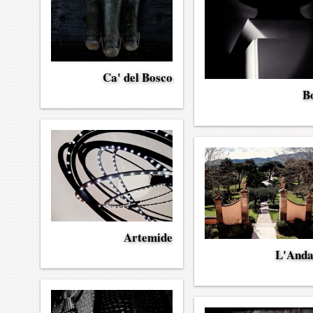
Ca' del Bosco
Bo
Artemide
L'And