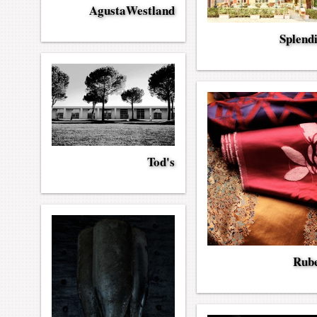
AgustaWestland
Splend
Tod's
Rube