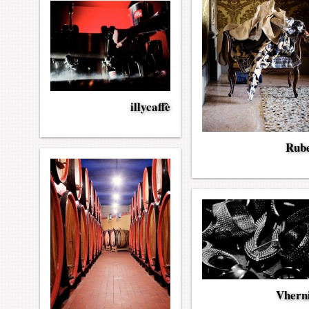
illycaffè
Rube
Vhern