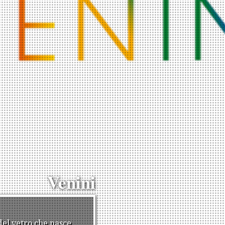
Venini
el vetro che nasce,