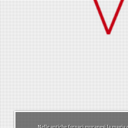
Nelle antiche fornaci muranesi la magia d