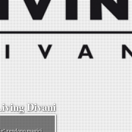
iving Divani
lie" rendono magici,