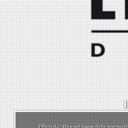
L
Effetti da "Alice nel paese delle meravig